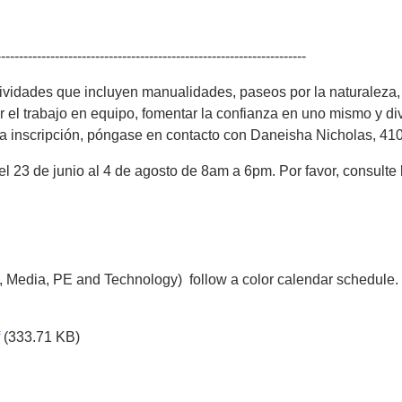
---------------------------------------------------------------------
ividades que incluyen manualidades, paseos por la naturaleza, 
l trabajo en equipo, fomentar la confianza en uno mismo y di
e la inscripción, póngase en contacto con Daneisha Nicholas,
3 de junio al 4 de agosto de 8am a 6pm. Por favor, consulte lo
c, Media, PE and Technology) follow a color calendar schedule.
(333.71 KB)