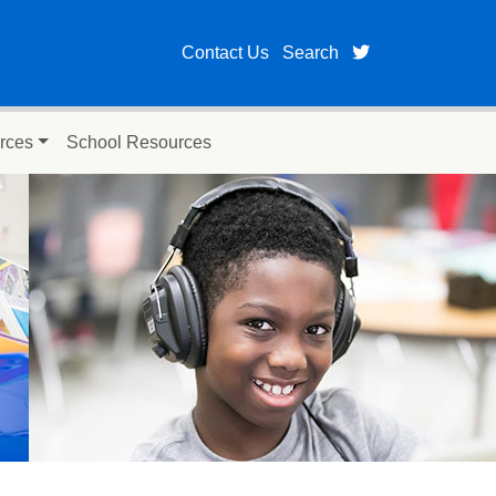
twitter page fo
Contact Us
Search
rces
School Resources