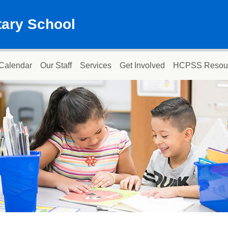
ary School
Calendar
Our Staff
Services
Get Involved
HCPSS Resou