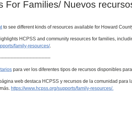
For Families/ Nuevos recurso
t
to see different kinds of resources available for Howard County
lights HCPSS and community resources for families, including t
pports/family-resources/
.
-----------------------------------
tarios
para ver los diferentes tipos de recursos disponibles pa
página web destaca HCPSS y recursos de la comunidad para las 
y más.
https://www.hcpss.org/supports/family-resources/.