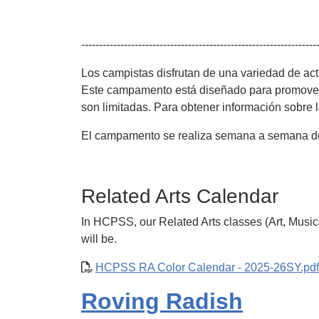
------------------------------------------------------------------
Los campistas disfrutan de una variedad de act
Este campamento está diseñado para promover e
son limitadas. Para obtener información sobr
El campamento se realiza semana a semana del 2
Related Arts Calendar
In HCPSS, our Related Arts classes (Art, Musi
will be.
HCPSS RA Color Calendar - 2025-26SY.pdf
Roving Radish